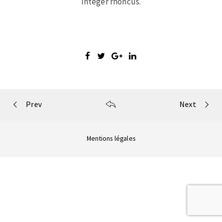
Integer rhoncus.
Portfolio
Prev
Next
navigation
Mentions légales