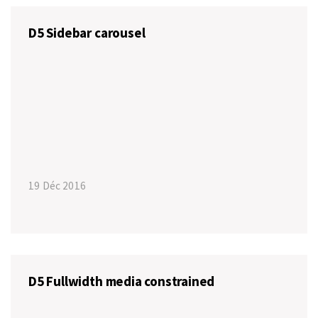
D5 Sidebar carousel
19 Déc 2016
D5 Fullwidth media constrained