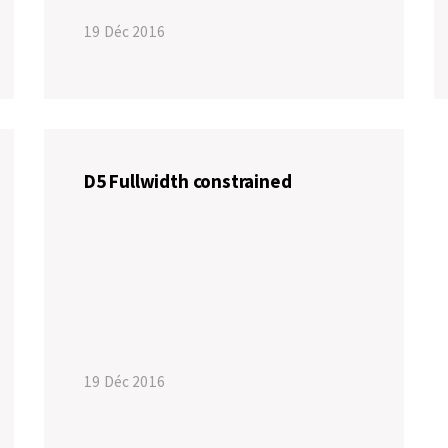
19 Déc 2016
D5 Fullwidth constrained
19 Déc 2016