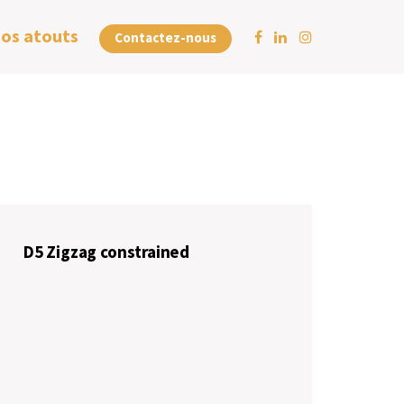
os atouts
Contactez-nous
D5 Zigzag constrained